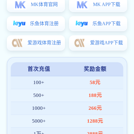
转与力量，划出一道诡异的弧线，越过门将的指尖，
直挂球门死角。1-1！压哨扳平！
这粒进球的意义不仅在于挽救了一场平局。更关键的
是，它展现了贝林厄姆作为顶级球员的瞬间决断力与
心理素质。在如此高强度的对抗中，在客场球迷震耳
欲聋的噪音里，他抓住了那一线生机。西班牙贝林厄
姆的防线在那一刻显得如此脆弱，因为他们面对的不
是一个普通的攻击手，而是一个能够在电光石火间改
变战局的灵魂人物。
赛后的技术统计显示，洛杉矶银河与西班牙贝林厄姆
在控球率上几乎平分秋色，但在射门转化率上，客队
明显更胜一筹。贝林厄姆全场跑动距离高居榜首，贡
献了5次关键传球和3次成功过人。他的压哨进球，