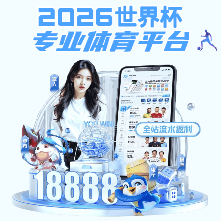
洛杉矶银河客场硬刚西班牙贝林
厄姆压哨进球
2026-06-21 20:10
130
韦德官方端入...
足球梦
前言：当洛杉矶银河的白色战袍在客场遭遇狂风骤雨
般的围攻，当比赛进入读秒阶段，一个名叫贝林厄姆
的年轻人挺身而出。这不是电影剧本，而是发生在世
界贝林厄姆舞台上的真实一幕。在这场充满硬核对抗